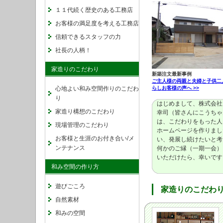
１１代続く歴史のある工務店
お客様の満足度を考える工務店
信頼できるスタッフの力
社長の人柄！
家造りのこだわり
新築注文最新事例
ご主人様の両親と夫婦と子供二
心地よい和み空間作りのこだわ
らしお客様の声へ >>
り
はじめまして、株式会
家造り構想のこだわり
幸司（皆さんにこうちゃ
は、こだわりをもった人
現場管理のこだわり
ホームページを作りまし
お客様と生涯のお付き合い/メ
い、発展し続けたいと考
ンテナンス
何かのご縁（一期一会）
いただけたら、幸いです
和み空間の作り方
遊びごころ
家造りのこだわ
自然素材
和みの空間