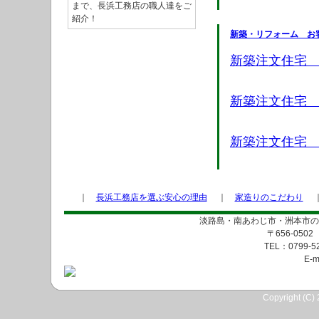
まで、長浜工務店の職人達をご
紹介！
新築・リフォーム お
新築注文住宅
新築注文住宅 
新築注文住宅 
｜
長浜工務店を選ぶ安心の理由
｜
家造りのこだわり
淡路島・南あわじ市・洲本市の
〒656-05
TEL：0799-5
E-m
Copyright (C) 2