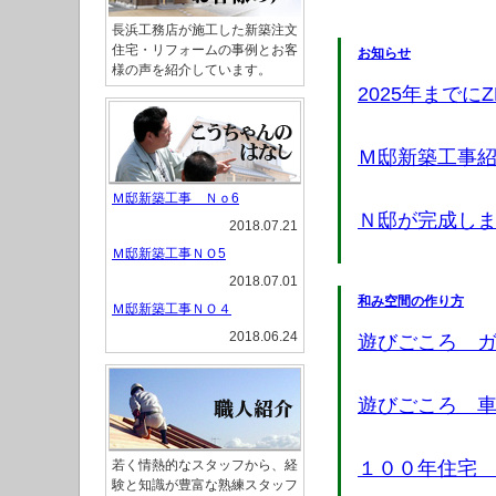
長浜工務店が施工した新築注文
住宅・リフォームの事例とお客
お知らせ
様の声を紹介しています。
2025年までに
Ｍ邸新築工事
Ｍ邸新築工事 Ｎｏ6
Ｎ邸が完成し
2018.07.21
Ｍ邸新築工事ＮＯ5
2018.07.01
和み空間の作り方
Ｍ邸新築工事ＮＯ４
2018.06.24
遊びごころ 
遊びごころ 
若く情熱的なスタッフから、経
１００年住宅
験と知識が豊富な熟練スタッフ