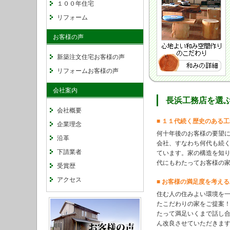
１００年住宅
リフォーム
お客様の声
新築注文住宅お客様の声
リフォームお客様の声
会社案内
長浜工務店を選
会社概要
■ １１代続く歴史のある工務
企業理念
何十年後のお客様の要望
沿革
会社、すなわち何代も続
下請業者
ています。家の構造を知
代にもわたってお客様の
受賞歴
アクセス
■ お客様の満足度を考える
住む人の住みよい環境を
たこだわりの家をご提案
たって満足いくまで話し
ん改良させていただきま